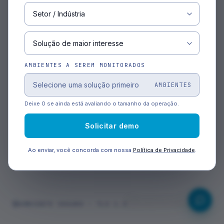
SENHA
ESQUECEU A SENHA?
AMBIENTES A SEREM MONITORADOS
ENTRAR
AMBIENTES
Ainda não é cliente?
Solicitar demo
Deixe 0 se ainda está avaliando o tamanho da operação.
Solicitar demo
Ao enviar, você concorda com nossa
Política de Privacidade
.
Central de Ajuda
AMBIENTE SEGURO · TLS 1.3